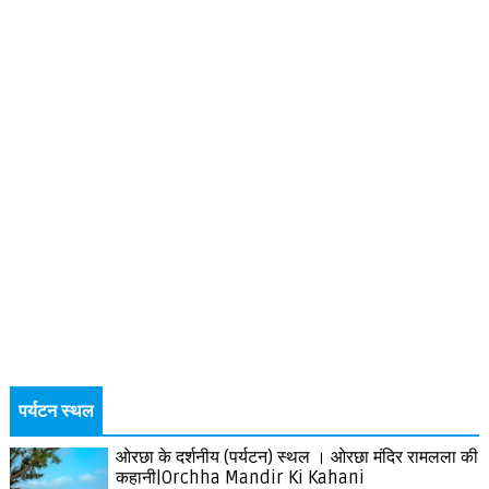
पर्यटन स्थल
ओरछा के दर्शनीय (पर्यटन) स्थल । ओरछा मंदिर रामलला की
कहानी|Orchha Mandir Ki Kahani