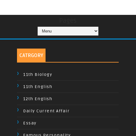
Pages
CATRGORY
11th Biology
11th English
12th English
Daily Current Affair
Essay
Famous Personality