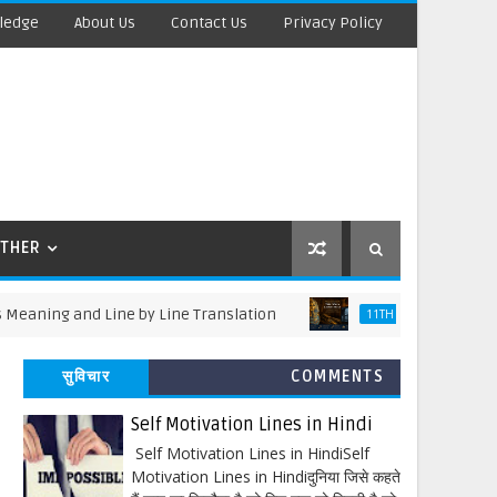
ledge
About Us
Contact Us
Privacy Policy
THER
g and Line by Line Translation
Discovering 
11TH ENGLISH
सुविचार
COMMENTS
Self Motivation Lines in Hindi
Self Motivation Lines in HindiSelf
Motivation Lines in Hindiदुनिया जिसे कहते