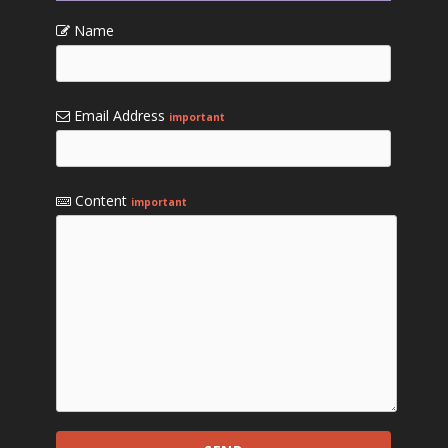
Name
Email Address
important
Content
important