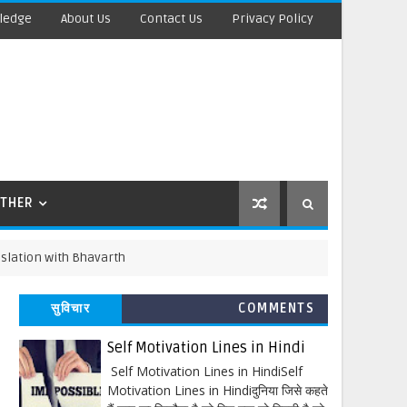
ledge
About Us
Contact Us
Privacy Policy
THER
with Bhavarth
सुविचार
COMMENTS
Self Motivation Lines in Hindi
Self Motivation Lines in HindiSelf
Motivation Lines in Hindiदुनिया जिसे कहते