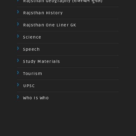
Rajsthan Geography (राजस्थान भूगोल)
Rajsthan History
Rajsthan One Liner GK
Science
Speech
Study Materials
Tourism
UPSC
Who Is Who