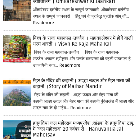
ज्योतिर्लिंग । Omkareshwar Ki Jaankari
ओंकारेश्वर दर्शनीय स्थल के सम्पूर्ण जानकारी ओंकारेश्वर दर्शनीय
स्थल के सम्पूर्ण जानकारी हिंदू धर्म के प्रसिद्ध प्रतीक ओम् की...
Readmore
विश्व के राजा महाकाल-उज्जैन । महाकालेश्वर में होने वाली
भस्म आरती । Visvh Ke Raja Maha Kal
विश्व के राजा महाकाल-उज्जैन विश्व के राजा महाकाल-
उज्जैन भगवान श्रीकृष्ण और उनके बालसखा की पहली पाठशाला है
उज्जयिनी नगर...
Readmore
मैहर के मंदिर की कहानी। आल्हा ऊदल और मैहर माता की
कहानी ।Story of Maihar Mandir
मैहर के मंदिर की कहानी। आल्हा ऊदल और मैहर माता की
कहानी आल्हा ऊदल और मैहर माता की कहानी बुंदेलखंड में आल्हा और
ऊदल नाम के दो भाईय...
Readmore
हनुवंतिया जल महोत्सव मध्यप्रदेश :खंडवा के हनुवंतिया टापू
में "जल महोत्सव" 20 नवंबर से। Hanuvantia Jal
Mahotsav