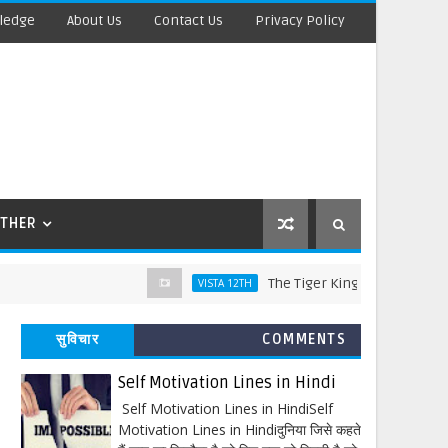
ledge
About Us
Contact Us
Privacy Policy
THER
The Tiger King Words Meaning and Li
VISTA 12TH
सुविचार
COMMENTS
Self Motivation Lines in Hindi
Self Motivation Lines in HindiSelf
Motivation Lines in Hindiदुनिया जिसे कहते