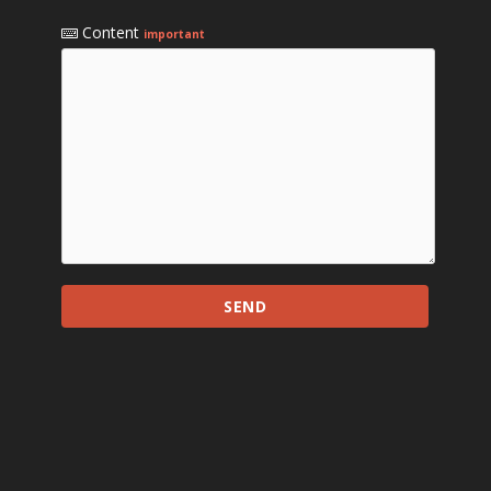
Content
important