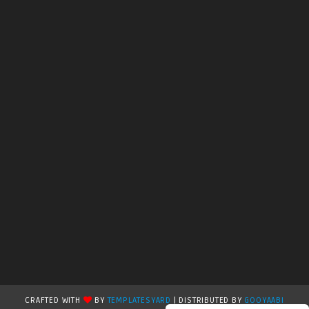
CRAFTED WITH
BY
TEMPLATESYARD
| DISTRIBUTED BY
GOOYAABI