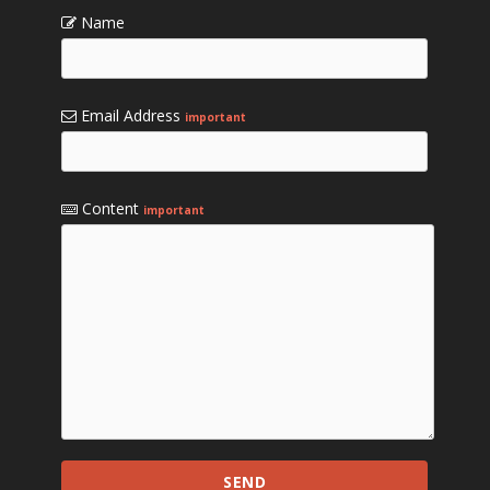
Name
Email Address
important
Content
important