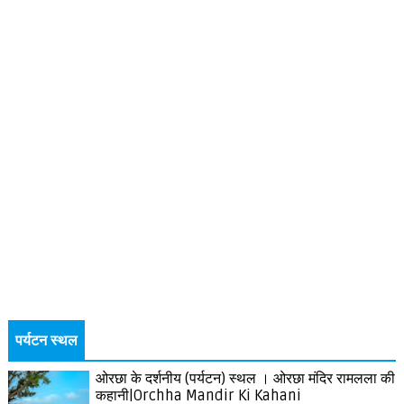
पर्यटन स्थल
ओरछा के दर्शनीय (पर्यटन) स्थल । ओरछा मंदिर रामलला की
कहानी|Orchha Mandir Ki Kahani