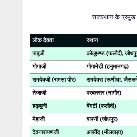
राजस्थान के प्रमुख
लोक देवता
स्थान
पाबूजी
कोलूमण्ड (फलौदी
,
जोधपु
गोगाजी
गोगामेड़ी (हनुमानगढ़)
रामदेवजी (रामसा पीर)
रामदेवरा (रूणीचा
,
जैसलम
तेजाजी
परबतसर (नागौर)
हड़बूजी
बेंगटी (फलौदी)
मेहाजी
बापणी (जोधपुर)
देवनारायणजी
आसींद (भीलवाड़ा)