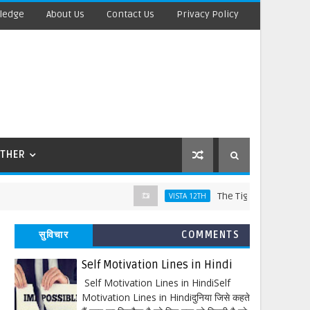
ledge
About Us
Contact Us
Privacy Policy
THER
The Tiger King Words Meaning
VISTA 12TH
सुविचार
COMMENTS
Self Motivation Lines in Hindi
Self Motivation Lines in HindiSelf
Motivation Lines in Hindiदुनिया जिसे कहते