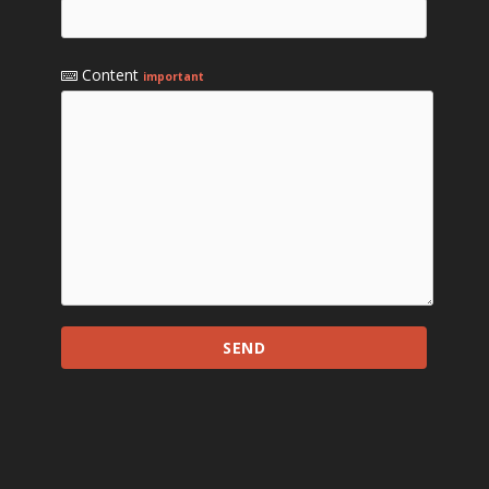
Content
important