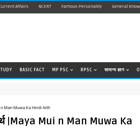
Current Affairs
NCERT
Famous Personality
General Know
STUDY
BASIC FACT
MP PSC
RPSC
सामान्य ज्ञान
O
 Mui n Man Muwa Ka Hindi Arth
दी अर्थ |Maya Mui n Man Muwa Ka