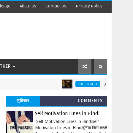
ledge
About Us
Contact Us
Privacy Policy
THER
Discovering Tut: The S
11TH ENGLISH
सुविचार
COMMENTS
Self Motivation Lines in Hindi
Self Motivation Lines in HindiSelf
Motivation Lines in Hindiदुनिया जिसे कहते