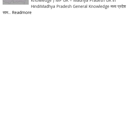
Knowledge ) MP GK – Madhya Pradesh GK in
HindiMadhya Pradesh General Knowledge मध्य प्रदेश
साम...
Readmore