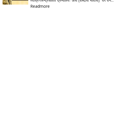
व्याघ्रगजेन्द्रसेवितं द्रुमालयः अर्थ (शब्दार्थ भावार्थ) वरं वन...
Readmore