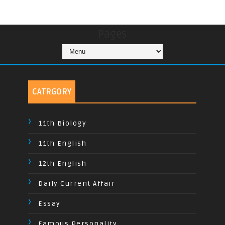
Pages
CATRGORY
11th Biology
11th English
12th English
Daily Current Affair
Essay
Famous Personality