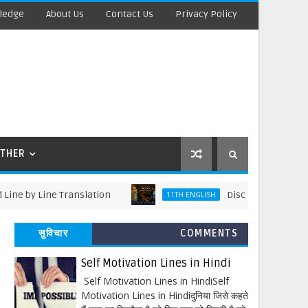
ledge
About Us
Contact Us
Privacy Policy
THER
 Line Translation
Discovering Tut: The Saga
11TH ENGLISH
सुविचार
COMMENTS
Self Motivation Lines in Hindi
Self Motivation Lines in HindiSelf
Motivation Lines in Hindiदुनिया जिसे कहते