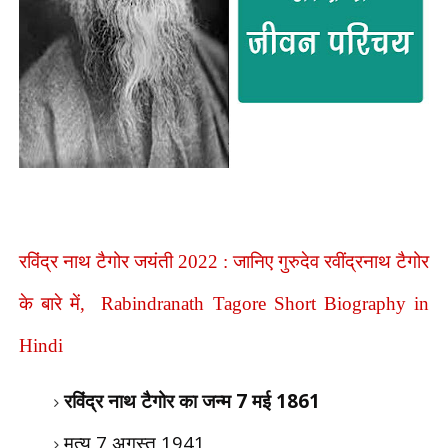
रविंद्र नाथ टैगोर जयंती 2022 : जानिए गुरुदेव रवींद्रनाथ टैगोर
के बारे में, Rabindranath Tagore Short Biography in
Hindi
रविंद्र नाथ टैगोर का जन्म
7
मई
1861
मृत्यु 7
अगस्त
1941