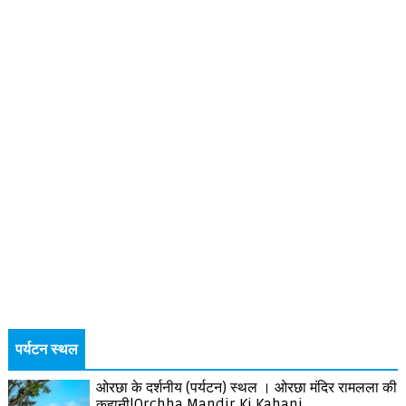
पर्यटन स्थल
ओरछा के दर्शनीय (पर्यटन) स्थल । ओरछा मंदिर रामलला की
कहानी|Orchha Mandir Ki Kahani