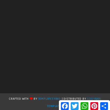
CRAFTED WITH
BY
TEMPLATESYARD
| DISTRIBUTED BY
GOOYAABI
F
T
W
P
S
TEMPLATES
a
w
h
i
h