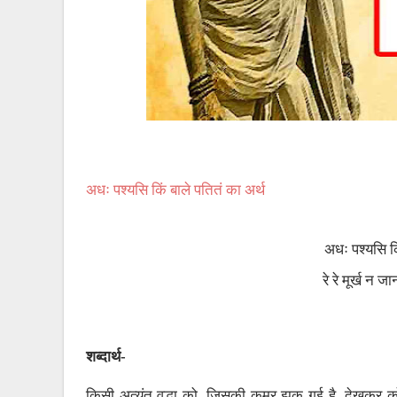
अधः पश्यसि किं बाले पतितं का अर्थ
अधः पश्यसि कि
रे रे मूर्ख न ज
शब्दार्थ-
,
,
किसी अत्यंत वृद्धा को
जिसकी कमर झुक गई है
देखकर कोई