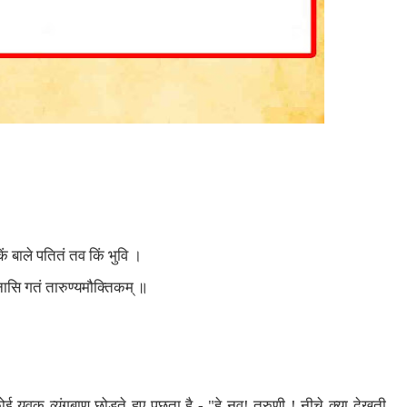
ं बाले पतितं तव किं भुवि ।
ानासि गतं तारुण्यमौक्तिकम् ॥
 युवक व्यंगबाण छोड़ते हुए पूछता है - "हे नव! तरुणी ! नीचे क्या देखती