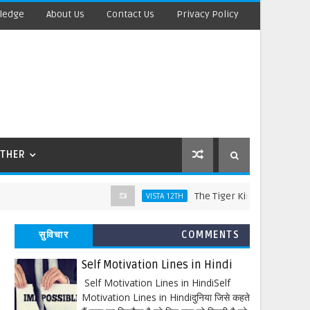
ledge
About Us
Contact Us
Privacy Policy
THER
The Tiger King Words Meaning and 
VISTA 12TH
सुविचार
COMMENTS
Self Motivation Lines in Hindi
Self Motivation Lines in HindiSelf
Motivation Lines in Hindiदुनिया जिसे कहते