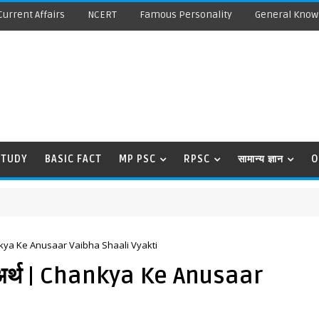
Current Affairs
NCERT
Famous Personality
General Know
STUDY
BASIC FACT
MP PSC
RPSC
सामान्य ज्ञान
O
 Chankya Ke Anusaar Vaibha Shaali Vyakti
का अर्थ | Chankya Ke Anusaar