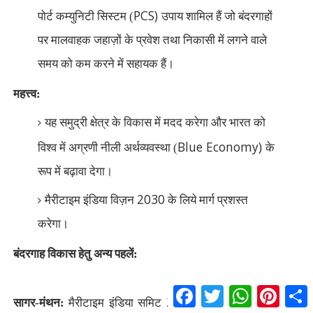
PCS)
पोर्ट कम्युनिटी सिस्टम (
उपाय शामिल हैं जो बंदरगाहों
पर मालवाहक जहाज़ों के प्रवेश तथा निकासी में लगने वाले
समय को कम करने में सहायक हैं।
महत्त्व:
यह समुद्री क्षेत्र के विकास में मदद करेगा और भारत को
Blue Economy)
विश्व में अग्रणी नीली अर्थव्यवस्था (
के
रूप में बढ़ावा देगा।
2030
मैरीटाइम इंडिया विज़न
के लिये मार्ग प्रशस्त
करेगा।
बंदरगाह विकास हेतु अन्य पहलें:
F
T
W
P
S
2021’
a
w
h
i
h
सागर-मंथन:
मैरीटाइम इंडिया समिट
के अवसर पर मर्केंटाइल
c
i
a
n
a