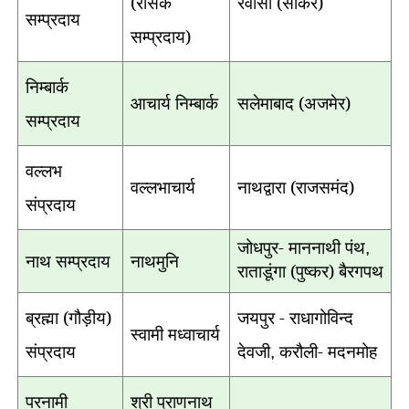
(रसिक
रैवासा (सीकर)
सम्प्रदाय
सम्प्रदाय)
निम्बार्क
आचार्य निम्बार्क
सलेमाबाद (अजमेर)
सम्प्रदाय
वल्लभ
वल्लभाचार्य
नाथद्वारा (राजसमंद)
संप्रदाय
जोधपुर- माननाथी पंथ
,
नाथ सम्प्रदाय
नाथमुनि
राताडूंगा (पुष्कर) बै
रगपथ
ब्रह्मा (गौड़ीय)
जयपुर - राधागोविन्द
स्वामी मध्वाचार्य
संप्रदाय
देवजी
करौली- मदनमोह
,
परनामी
श्री प्राणनाथ