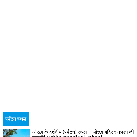
पर्यटन स्थल
ओरछा के दर्शनीय (पर्यटन) स्थल । ओरछा मंदिर रामलला की