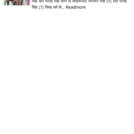
सिंह और फतेह सिंह कौन थे साहिबजादे जोरावर सिंह (9) और फतेह
सिंह (7) सिख धर्म के...
Readmore